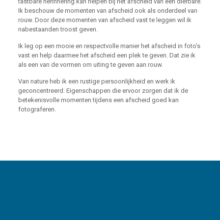
tastbare herinnering kan helpen bij het afscheid van een dierbare.
Ik beschouw de momenten van afscheid ook als onderdeel van
rouw. Door deze momenten van afscheid vast te leggen wil ik
nabestaanden troost geven.
Ik leg op een mooie en respectvolle manier het afscheid in foto’s
vast en help daarmee het afscheid een plek te geven. Dat zie ik
als een van de vormen om uiting te geven aan rouw.
Van nature heb ik een rustige persoonlijkheid en werk ik
geconcentreerd. Eigenschappen die ervoor zorgen dat ik de
betekenisvolle momenten tijdens een afscheid goed kan
fotograferen.