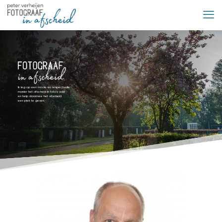
Ik leg op een mooie en respectvolle
manier het afscheid in foto’s vast
en help daarmee het afscheid
een plek te geven.