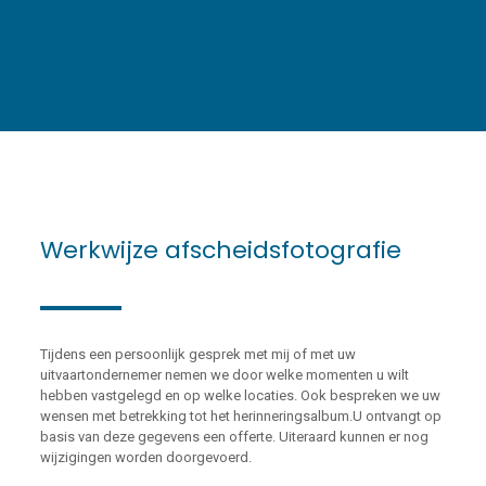
Werkwijze afscheidsfotografie
Tijdens een persoonlijk gesprek met mij of met uw
uitvaartondernemer nemen we door welke momenten u wilt
hebben vastgelegd en op welke locaties. Ook bespreken we uw
wensen met betrekking tot het herinneringsalbum.U ontvangt op
basis van deze gegevens een offerte. Uiteraard kunnen er nog
wijzigingen worden doorgevoerd.